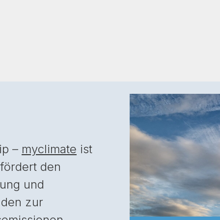
ip –
myclimate
ist
 fördert den
dung und
nden zur
semissionen