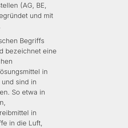
ellen (AG, BE,
egründet und mit
.
schen Begriffs
d bezeichnet eine
chen
ösungsmittel in
 und sind in
en. So etwa in
n,
eibmittel in
e in die Luft,