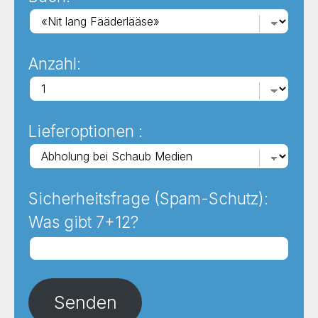
Anzahl:
Lieferoptionen :
Sicherheitsfrage (Spam-Schutz):
Was gibt 7+12?